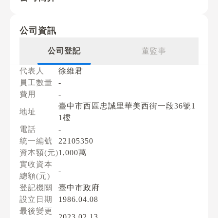
公司資訊
公司登記
董監事
代表人
徐維君
員工數量
-
費用
-
臺中市西區忠誠里華美西街一段36號1
地址
1樓
電話
-
統一編號
22105350
資本額(元)
1,000萬
實收資本
-
總額(元)
登記機關
臺中市政府
設立日期
1986.04.08
最後變更
2023.02.13