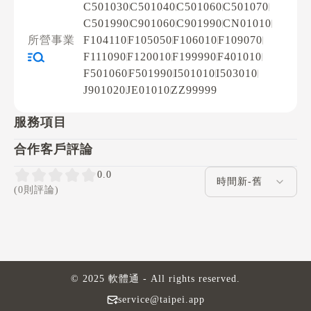
C501030
C501040
C501060
C501070
C501990
C901060
C901990
CN01010
所營事業
F104110
F105050
F106010
F109070
F111090
F120010
F199990
F401010
F501060
F501990
I501010
I503010
J901020
JE01010
ZZ99999
服務項目
合作客戶評論
評論排序
0.0
(0則評論)
© 2025 軟體通 - All rights reserved.
service@taipei.app