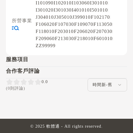
I101090
I102010
I103060
I301010
I301020
I301030
I401010
I501010
J304010
J305010
J399010
F102170
所營事業
F106020
F107030
F109070
F113050
F118010
F203010
F206020
F207030
F209060
F213030
F218010
F601010
ZZ99999
服務項目
合作客戶評論
評論排序
0.0
(0則評論)
© 2025 軟體通 - All rights reserved.