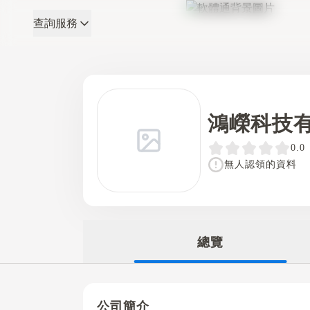
查詢服務
軟體通
鴻嶸科技
0.0
無人認領的資料
總覽
公司簡介