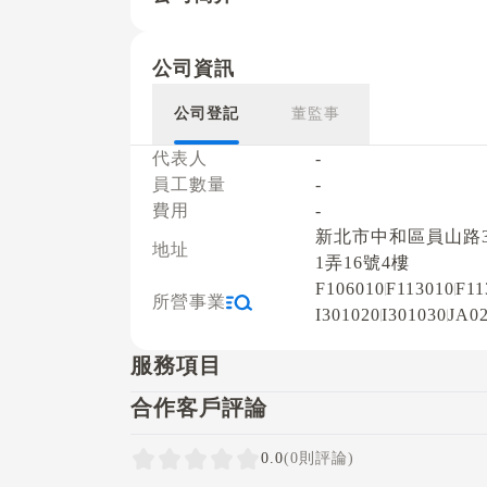
公司資訊
公司登記
董監事
代表人
-
員工數量
-
費用
-
新北市中和區員山路3
地址
1弄16號4樓
F106010
F113010
F11
所營事業
I301020
I301030
JA0
服務項目
合作客戶評論
0.0
(0則評論)