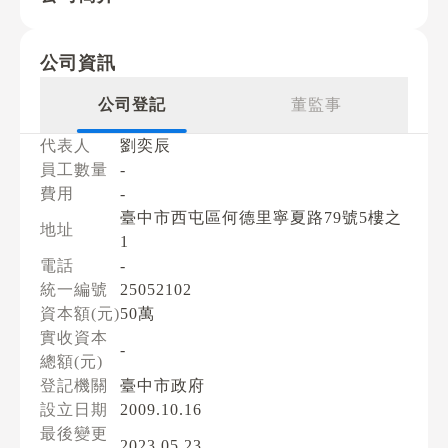
公司資訊
公司登記
董監事
代表人
劉奕辰
員工數量
-
費用
-
臺中市西屯區何德里寧夏路79號5樓之
地址
1
電話
-
統一編號
25052102
資本額(元)
50萬
實收資本
-
總額(元)
登記機關
臺中市政府
設立日期
2009.10.16
最後變更
2023.05.23